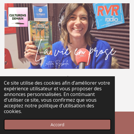
Partager
Partager
Partager
Partager
Ce site utilise des cookies afin d’améliorer votre
© 2022 - 2026 culturons demain
expérience utilisateur et vous proposer des
annonces personnalisées. En continuant
Propulsé par
Webador
d'utiliser ce site, vous confirmez que vous
acceptez notre politique d’utilisation des
cookies.
Accord
E-mail
Téléphone